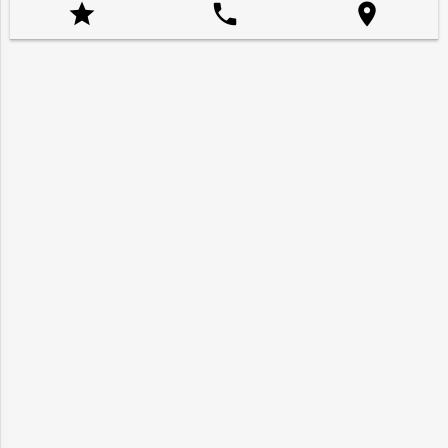


