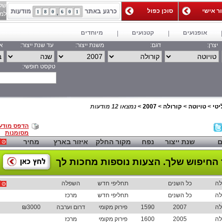
של
ור אישי
סוכן כפול
1
8
0
6
0
1
למאג
אופנועים
קטנועים
מיוחדים
יצרן:
דגם:
משנת ייצור:
עד שנת ייצור:
אי
טקסט חופשי:
חפש
טי
>
טויוטה
>
קורולה
>
2007
>
נמצאו 12 מודעות
הדפס מודע
מסומנות
ם
שנת ייצור
נפח
מקור החלק
איזור בארץ
מחיר
החיפוש שלך.
הצעות נוספות מחכות לך
לה
כל השנים
תחליפי חדש
השפלה
לה
כל השנים
תחליפי חדש
מרכז
לה
2007
1590
פירוק מקומי
דרום וערבה
₪3000
לה
2005
1600
פירוק מקומי
מרכז