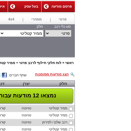
פרסם מודעה
בעל עסק
איז
,
פרטי
מסחרי
4x4
סוג כלי רכב:
חלק:
ראשי
>
לוח חלקי חילוף לרכב פרטי
>
ממיר קטלי
הצג מודעות מסומנות
שתף חברים:
חלק
יצרן
דג
נמצאו 12 מודעות
עבור 
ממיר קטליטי
טויוטה
קורו
ממיר קטליטי
טויוטה
קורו
רכב שלם / לפירוק
טויוטה
קורו
ממיר קטליטי
טויוטה
קורו