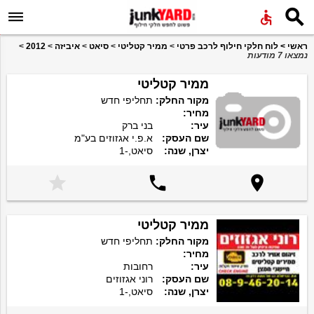


ראשי
>
לוח חלקי חילוף לרכב פרטי
>
ממיר קטליטי
>
סיאט
>
איביזה
>
2012
>
נמצאו 7 מודעות
ממיר קטליטי
מקור החלק:
תחליפי חדש
מחיר:
עיר:
בני ברק
שם העסק:
א.פ.י אגזוזים בע"מ
יצרן, שנה:
סיאט,-1



ממיר קטליטי
מקור החלק:
תחליפי חדש
מחיר:
עיר:
רחובות
שם העסק:
רוני אגזוזים
יצרן, שנה:
סיאט,-1