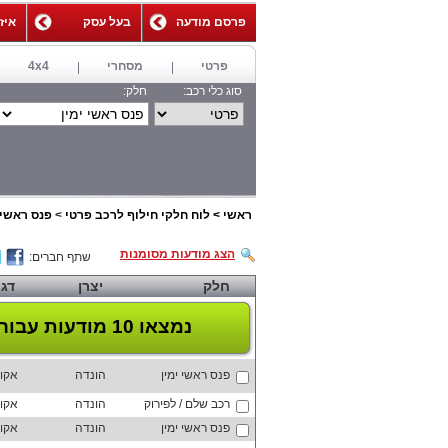
פרסם מודעה
בעל עסק
איז
,
פרטי
מסחרי
4x4
סוג כלי רכב:
חלק:
ראשי
>
לוח חלקי חילוף לרכב פרטי
>
פנס ראשי 
הצג מודעות מסומנות
שתף חברים:
חלק
יצרן
דג
נמצאו 10 מודעות
עבור 
פנס ראשי ימין
הונדה
אקו
רכב שלם / לפירוק
הונדה
אקו
פנס ראשי ימין
הונדה
אקו