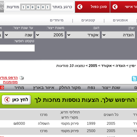
של
ור אישי
סוכן כפול
1
8
0
6
0
1
למאג
אופנועים
קטנועים
מיוחדים
יצרן:
דגם:
משנת ייצור:
עד שנת ייצור:
אי
טקסט חופשי:
חפש
ימין
>
הונדה
>
אקורד
>
2005
>
נמצאו 10 מודעות
הדפס מודע
מסומנות
ם
שנת ייצור
נפח
מקור החלק
איזור בארץ
מחיר
החיפוש שלך.
הצעות נוספות מחכות לך
תחליפי חדש,
רד
כל השנים
מרכז
מקורי חדש
רד
2005
1999
פירוק מקומי
השפלה
₪8000
רד
2005
2500
פירוק מקומי
מרכז