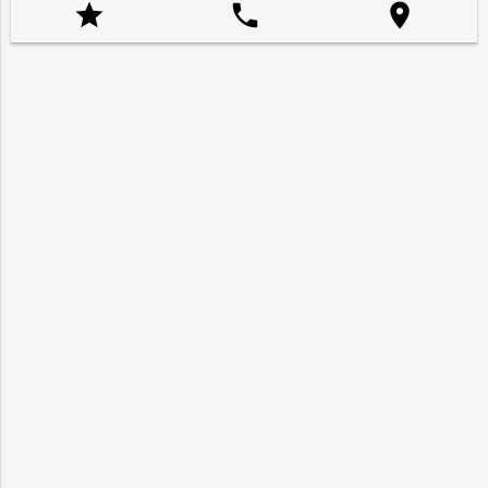


