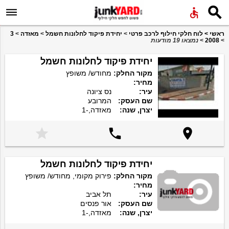


ראשי
>
לוח חלקי חילוף לרכב פרטי
>
יחידת פיקוד לחלונות חשמל
>
מאזדה
>
3
>
2008
>
נמצאו 19 מודעות
יחידת פיקוד לחלונות חשמל
מקור החלק:
מחודש/ משופץ
מחיר:
עיר:
נס ציונה
שם העסק:
המרובע
יצרן, שנה:
מאזדה,-1



יחידת פיקוד לחלונות חשמל
מקור החלק:
פירוק מקומי, מחודש/ משופץ
מחיר:
עיר:
תל אביב
שם העסק:
אור פנסים
יצרן, שנה:
מאזדה,-1