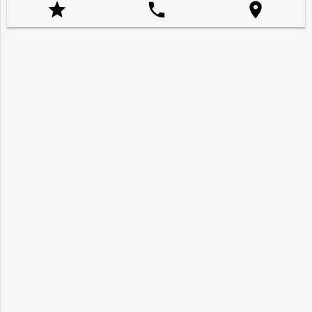


