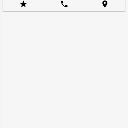


