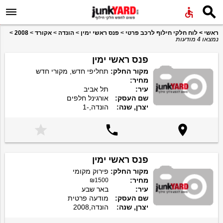


ראשי
>
לוח חלקי חילוף לרכב פרטי
>
פנס ראשי ימין
>
הונדה
>
אקורד
>
2008
>
נמצאו 4 מודעות
פנס ראשי ימין
מקור החלק:
תחליפי חדש, מקורי חדש
מחיר:
עיר:
תל אביב
שם העסק:
אורגינל חלפים
יצרן, שנה:
הונדה,-1



פנס ראשי ימין
מקור החלק:
פירוק מקומי
מחיר:
₪1500
עיר:
באר שבע
שם העסק:
מודעה פרטית
יצרן, שנה:
הונדה,2008