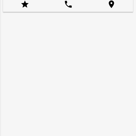


