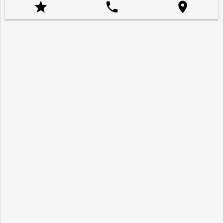


