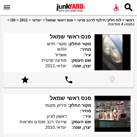


ראשי
>
לוח חלקי חילוף לרכב פרטי
>
פנס ראשי שמאל
>
יונדאי
>
2011
>
i30
>
נמצאו 4 מודעות
פנס ראשי שמאל
מקור החלק:
מקורי חדש
מחיר:
₪350
עיר:
אשדוד
שם העסק:
מודעה פרטית
יצרן, שנה:
יונדאי,2011



פנס ראשי שמאל
מקור החלק:
פירוק מקומי
מחיר:
עיר:
ראשון לציון
שם העסק:
שירותי רכב פנסים ומראות
יצרן, שנה:
יונדאי,2010