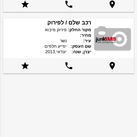



רכב שלם / לפירוק
מקור החלק:
פירוק מיבוא
מחיר:
עיר:
נשר
שם העסק:
יפייע חלפים
יצרן, שנה:
יונדאי,2013


