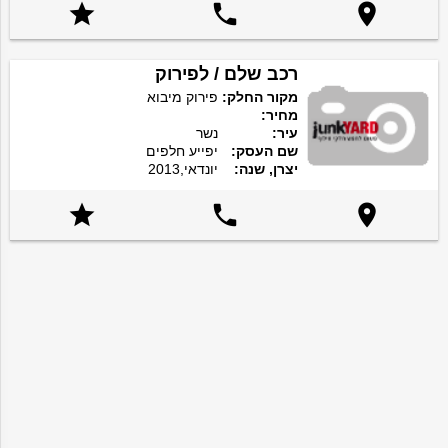



רכב שלם / לפירוק
מקור החלק:
פירוק מיבוא
מחיר:
עיר:
נשר
שם העסק:
יפייע חלפים
יצרן, שנה:
יונדאי,2013


