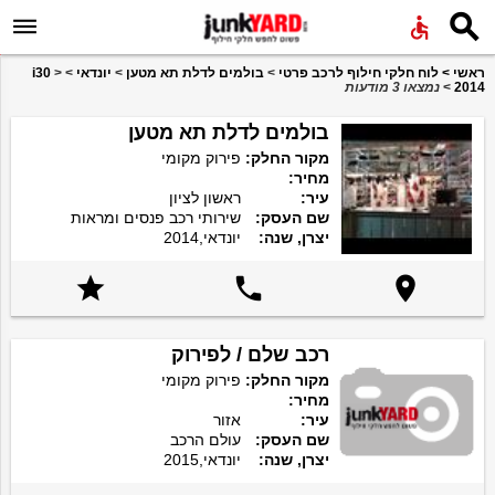


ראשי
>
לוח חלקי חילוף לרכב פרטי
>
בולמים לדלת תא מטען
>
יונדאי
>
>
i30
2014
>
נמצאו 3 מודעות
בולמים לדלת תא מטען
מקור החלק:
פירוק מקומי
מחיר:
עיר:
ראשון לציון
שם העסק:
שירותי רכב פנסים ומראות
יצרן, שנה:
יונדאי,2014



רכב שלם / לפירוק
מקור החלק:
פירוק מקומי
מחיר:
עיר:
אזור
שם העסק:
עולם הרכב
יצרן, שנה:
יונדאי,2015