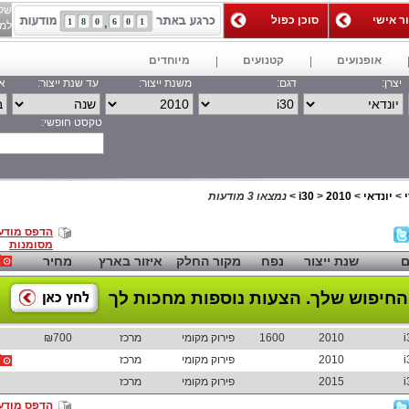
של
ור אישי
סוכן כפול
1
8
0
6
0
1
למאג
אופנועים
קטנועים
מיוחדים
יצרן:
דגם:
משנת ייצור:
עד שנת ייצור:
אי
טקסט חופשי:
חפש
>
יונדאי
>
2010
>
i30
>
נמצאו 3 מודעות
הדפס מודע
מסומנות
ם
שנת ייצור
נפח
מקור החלק
איזור בארץ
מחיר
החיפוש שלך.
הצעות נוספות מחכות לך
i
2010
1600
פירוק מקומי
מרכז
₪700
i
2010
פירוק מקומי
מרכז
i
2015
פירוק מקומי
מרכז
הדפס מודע