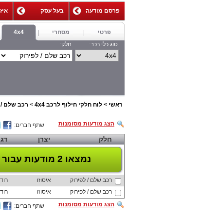
פרסם מודעה
בעל עסק
איז
,
פרטי
מסחרי
4x4
סוג כלי רכב:
חלק:
ראשי
>
לוח חלקי חילוף לרכב 4x4
>
רכב שלם / 
הצג מודעות מסומנות
שתף חברים:
חלק
יצרן
דג
נמצאו 2 מודעות
עבור 
רכב שלם / לפירוק
איסוזו
רוד
רכב שלם / לפירוק
איסוזו
רוד
הצג מודעות מסומנות
שתף חברים: