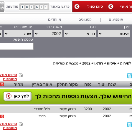
של
ור אישי
סוכן כפול
1
8
0
6
0
1
למאג
אופנועים
קטנועים
מיוחדים
יצרן:
דגם:
משנת ייצור:
עד שנת ייצור:
אי
טקסט חופשי:
חפש
לפירוק
>
איסוזו
>
רודאו
>
2002
>
נמצאו 2 מודעות
הדפס מודע
מסומנות
ם
שנת ייצור
נפח
מקור החלק
איזור בארץ
מחיר
החיפוש שלך.
הצעות נוספות מחכות לך
או
2002
3200
פירוק מקומי
גליל מערבי
או
2002
פירוק מקומי
מרכז
הדפס מודע
מסומנות