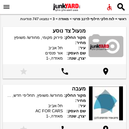


ראשי
>
לוח חלקי חילוף לרכב פרטי
>
מאזדה
>
3
>
נמצאו 747 מודעות
מנעול צד נוסע
מקור החלק:
פירוק מקומי, מחודש/ משופץ
מחיר:
עיר:
תל אביב
שם העסק:
אור פנסים
יצרן, שנה:
מאזדה,-1



מעבה
מקור החלק:
מחודש/ משופץ, תחליפי חדש, מקורי חדש
מחיר:
עיר:
תל-אביב
שם העסק:
AC FOR CARS
יצרן, שנה:
מאזדה,-1