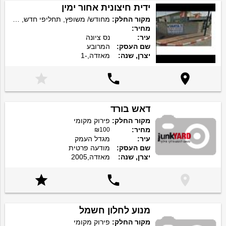
ידית חיצונית אחור ימין
מקור החלק:
מחודש/ משופץ, תחליפי חדש, מקורי חדש
מחיר:
עיר:
נס ציונה
שם העסק:
המרובע
יצרן, שנה:
מאזדה,-1



דאש בורד
מקור החלק:
פירוק מקומי
מחיר:
₪100
עיר:
מגדל העמק
שם העסק:
מודעה פרטית
יצרן, שנה:
מאזדה,2005



מנוע לחלון חשמל
מקור החלק:
פירוק מקומי