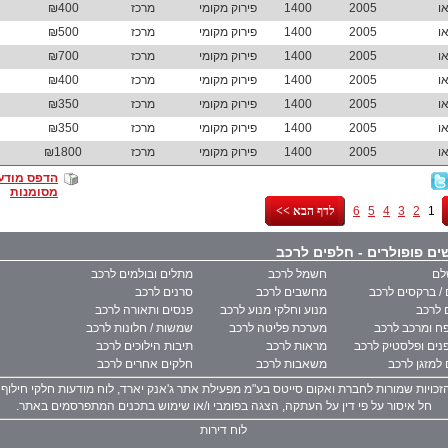
ו
2005
1400
פירוק מקומי
מרכז
₪400
ו
2005
1400
פירוק מקומי
מרכז
₪500
ו
2005
1400
פירוק מקומי
מרכז
₪700
ו
2005
1400
פירוק מקומי
מרכז
₪400
ו
2005
1400
פירוק מקומי
מרכז
₪350
ו
2005
1400
פירוק מקומי
מרכז
₪350
ו
2005
1400
פירוק מקומי
מרכז
₪1800
הדפס מודע
מסומנות
1
2
3
4
5
6
<< לדף הבא
ים פופולרים - חלפים לרכב
לם
חשמל לרכב
מתלים ובולמים לרכב
/ ברקסים לרכב
מחשבים לרכב
סרנים לרכב
 לרכב
מנוע וחלקי מנוע לרכב
פנסים ותאורה לרכב
ח ומרכב לרכב
מערכת פליטה לרכב
שמשות / חלונות לרכב
נים ופלסטיק לרכב
מראות לרכב
תיבות הילוכים לרכב
למזגן לרכב
משאבות לרכב
חלקים אחרים לרכב
זכויות שמורות לחברת ואקום סייטס בע"מ מפעילת אתר ג'אנק יארד, לוח מודעות חלקי חילוף 
חל איסור על פי דין על העתקה, הצגה בפומבי ו/או שימוש בתכנים המתפרסמים באתר.
לוח דירות