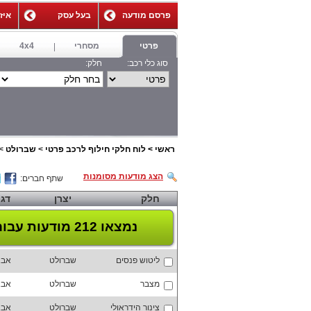
פרסם מודעה
בעל עסק
איז
,
פרטי
מסחרי
4x4
סוג כלי רכב:
חלק:
ראשי
>
לוח חלקי חילוף לרכב פרטי
>
שברולט
>
הצג מודעות מסומנות
שתף חברים:
חלק
יצרן
דג
נמצאו 212 מודעות
עבור
ליטוש פנסים
שברולט
אבא
מצבר
שברולט
אבא
צינור הידראולי
שברולט
אבא