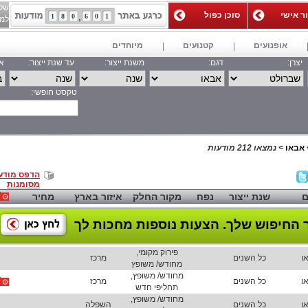
של
ור אישי
סוכן כפול
1
8
0
6
0
1
למאג
אופנועים
קטנועים
מיוחדים
יצרן:
דגם:
משנת ייצור:
עד שנת ייצור:
אי
טקסט חופשי:
חפש
אבאו
>
נמצאו 212 מודעות
הדפס מודע
מסומנות
ם
שנת ייצור
נפח
מקור החלק
איזור בארץ
מחיר
 החיפוש שלך.
הצעות נוספות מחכות לך
פירוק מקומי,
ו
כל השנים
מרכז
מחודש/ משופץ
מחודש/ משופץ,
ו
כל השנים
מרכז
תחליפי חדש
מחודש/ משופץ,
ו
כל השנים
השפלה