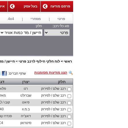
פרסם מודעה
בעל עסק
איז
,
פרטי
מסחרי
4x4
סוג כלי רכב:
חלק:
ראשי
>
לוח חלקי חילוף לרכב פרטי
>
חיישן / מד
הצג מודעות מסומנות
שתף חברים:
חלק
יצרן
דג
רכב שלם / לפירוק
רנו
פלוא
רכב שלם / לפירוק
שברולט
מאלי
רכב שלם / לפירוק
פיאט
קובו / QUBO
רכב שלם / לפירוק
ב.מ.וו
40
רכב שלם / לפירוק
דאצ'יה
סנדרו Stepway
רכב שלם / לפירוק
סיטרואן
C4