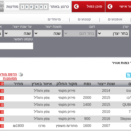
של
ור אישי
סוכן כפול
1
8
0
6
0
1
למאג
אופנועים
קטנועים
מיוחדים
יצרן:
דגם:
משנת ייצור:
עד שנת ייצור:
אי
טקסט חופשי:
חפש
 כמות אוויר
הדפס מודע
מסומנות
ם
שנת ייצור
נפח
מקור החלק
איזור בארץ
מחיר
נס
2014
פירוק מקומי
צפון והגליל
בו
2015
2000
פירוק מקומי
צפון והגליל
2015
1400
פירוק מקומי
צפון והגליל
7
2010
פירוק מקומי
צפון והגליל
2016
900
פירוק מקומי
צפון והגליל
2007
1600
מחודש/ משופץ
מרכז
₪1800