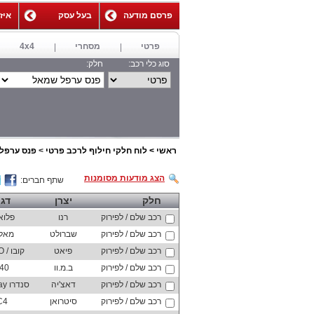
פרסם מודעה
בעל עסק
איז
,
פרטי
מסחרי
4x4
סוג כלי רכב:
חלק:
ראשי
>
לוח חלקי חילוף לרכב פרטי
>
פנס ערפל
הצג מודעות מסומנות
שתף חברים:
חלק
יצרן
דג
רכב שלם / לפירוק
רנו
פלוא
רכב שלם / לפירוק
שברולט
מאלי
רכב שלם / לפירוק
פיאט
קובו / QUBO
רכב שלם / לפירוק
ב.מ.וו
40
רכב שלם / לפירוק
דאצ'יה
סנדרו Stepway
רכב שלם / לפירוק
סיטרואן
C4