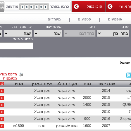
של
ור אישי
סוכן כפול
1
8
0
6
0
1
למאג
אופנועים
קטנועים
מיוחדים
יצרן:
דגם:
משנת ייצור:
עד שנת ייצור:
אי
טקסט חופשי:
חפש
 שמאל
הדפס מודע
מסומנות
ם
שנת ייצור
נפח
מקור החלק
איזור בארץ
מחיר
נס
2014
פירוק מקומי
צפון והגליל
בו
2015
2000
פירוק מקומי
צפון והגליל
2015
1400
פירוק מקומי
צפון והגליל
7
2010
פירוק מקומי
צפון והגליל
2016
900
פירוק מקומי
צפון והגליל
2007
1600
מחודש/ משופץ
מרכז
₪1800