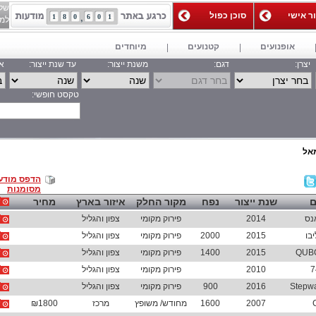
של
ור אישי
סוכן כפול
1
8
0
6
0
1
למאג
אופנועים
קטנועים
מיוחדים
יצרן:
דגם:
משנת ייצור:
עד שנת ייצור:
אי
טקסט חופשי:
חפש
אל
הדפס מודע
מסומנות
ם
שנת ייצור
נפח
מקור החלק
איזור בארץ
מחיר
נס
2014
פירוק מקומי
צפון והגליל
בו
2015
2000
פירוק מקומי
צפון והגליל
2015
1400
פירוק מקומי
צפון והגליל
7
2010
פירוק מקומי
צפון והגליל
2016
900
פירוק מקומי
צפון והגליל
2007
1600
מחודש/ משופץ
מרכז
₪1800