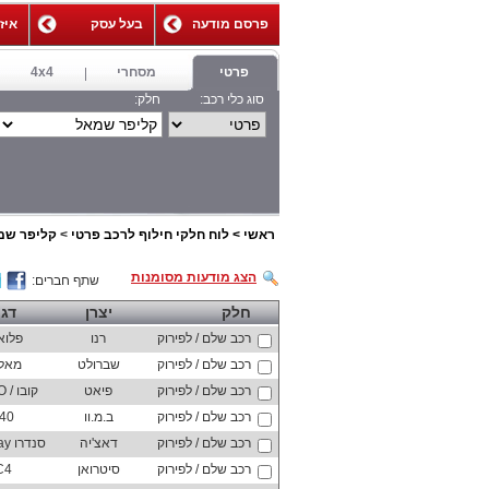
פרסם מודעה
בעל עסק
איז
,
פרטי
מסחרי
4x4
סוג כלי רכב:
חלק:
ראשי
>
לוח חלקי חילוף לרכב פרטי
>
קליפר שמ
הצג מודעות מסומנות
שתף חברים:
חלק
יצרן
דג
רכב שלם / לפירוק
רנו
פלוא
רכב שלם / לפירוק
שברולט
מאלי
רכב שלם / לפירוק
פיאט
קובו / QUBO
רכב שלם / לפירוק
ב.מ.וו
40
רכב שלם / לפירוק
דאצ'יה
סנדרו Stepway
רכב שלם / לפירוק
סיטרואן
C4