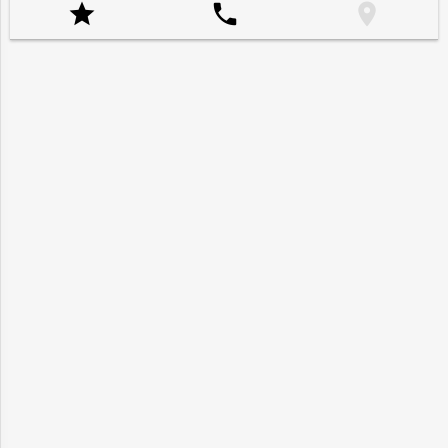


