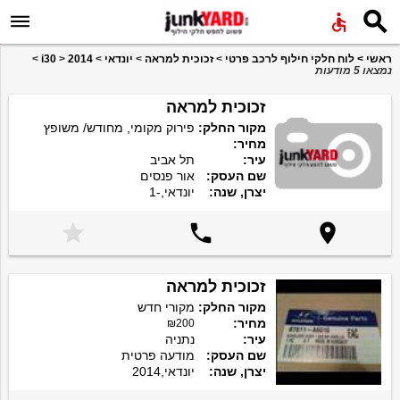


ראשי
>
לוח חלקי חילוף לרכב פרטי
>
זכוכית למראה
>
יונדאי
>
2014
>
i30
>
נמצאו 5 מודעות
זכוכית למראה
מקור החלק:
פירוק מקומי, מחודש/ משופץ
מחיר:
עיר:
תל אביב
שם העסק:
אור פנסים
יצרן, שנה:
יונדאי,-1



זכוכית למראה
מקור החלק:
מקורי חדש
מחיר:
₪200
עיר:
נתניה
שם העסק:
מודעה פרטית
יצרן, שנה:
יונדאי,2014