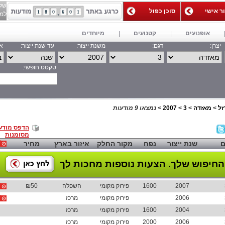
של
ור אישי
סוכן כפול
1
8
0
6
0
1
למאג
אופנועים
קטנועים
מיוחדים
יצרן:
דגם:
משנת ייצור:
עד שנת ייצור:
אי
טקסט חופשי:
חפש
זל
>
מאזדה
>
3
>
2007
>
נמצאו 9 מודעות
הדפס מודע
מסומנות
ם
שנת ייצור
נפח
מקור החלק
איזור בארץ
מחיר
החיפוש שלך.
הצעות נוספות מחכות לך
2007
1600
פירוק מקומי
השפלה
₪50
2006
פירוק מקומי
מרכז
2004
1600
פירוק מקומי
מרכז
2006
2000
פירוק מקומי
מרכז