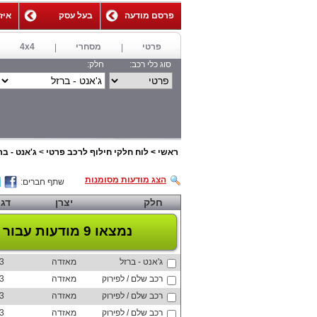
פרסם מודעה
בעל עסק
איז
,
פרטי
מסחרי
4x4
סוג כלי רכב:
חלק:
ראשי
>
לוח חלקי חילוף לרכב פרטי
>
ג'אנט - בר
הצג מודעות מסומנות
שתף חברים:
חלק
יצרן
דג
נמצאו 9 מודעות
עבור 
ג'אנט - ברזל
מאזדה
3
רכב שלם / לפירוק
מאזדה
3
רכב שלם / לפירוק
מאזדה
3
רכב שלם / לפירוק
מאזדה
3