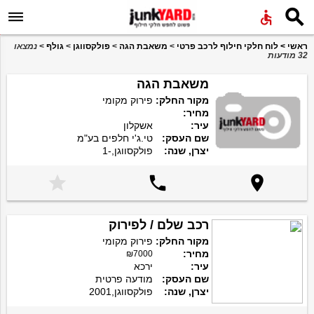


ראשי
>
לוח חלקי חילוף לרכב פרטי
>
משאבת הגה
>
פולקסווגן
>
גולף
>
נמצאו
32 מודעות
משאבת הגה
מקור החלק:
פירוק מקומי
מחיר:
עיר:
אשקלון
שם העסק:
טי.ג'י חלפים בע"מ
יצרן, שנה:
פולקסווגן,-1



רכב שלם / לפירוק
מקור החלק:
פירוק מקומי
מחיר:
₪7000
עיר:
ירכא
שם העסק:
מודעה פרטית
יצרן, שנה:
פולקסווגן,2001