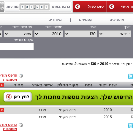
של
ור אישי
סוכן כפול
1
8
0
6
0
1
למאג
אופנועים
קטנועים
מיוחדים
יצרן:
דגם:
משנת ייצור:
עד שנת ייצור:
אי
טקסט חופשי:
חפש
ימין
>
יונדאי
>
2010
>
i30
>
נמצאו 2 מודעות
הדפס מודע
מסומנות
ם
שנת ייצור
נפח
מקור החלק
איזור בארץ
מחיר
החיפוש שלך.
הצעות נוספות מחכות לך
i
2010
פירוק מקומי
מרכז
i
2015
פירוק מקומי
מרכז
הדפס מודע
מסומנות