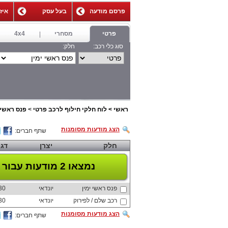
פרסם מודעה
בעל עסק
איז
,
פרטי
מסחרי
4x4
סוג כלי רכב:
חלק:
ראשי
>
לוח חלקי חילוף לרכב פרטי
>
פנס ראשי 
הצג מודעות מסומנות
שתף חברים:
חלק
יצרן
דג
נמצאו 2 מודעות
עבור 
פנס ראשי ימין
יונדאי
30
רכב שלם / לפירוק
יונדאי
30
הצג מודעות מסומנות
שתף חברים: