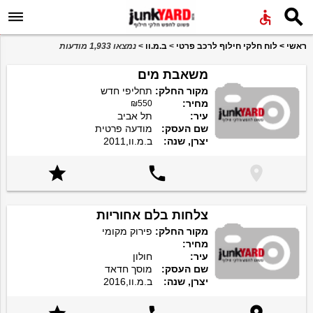


ראשי
>
לוח חלקי חילוף לרכב פרטי
>
ב.מ.וו
>
נמצאו 1,933 מודעות
משאבת מים
מקור החלק:
תחליפי חדש
מחיר:
₪550
עיר:
תל אביב
שם העסק:
מודעה פרטית
יצרן, שנה:
ב.מ.וו,2011



צלחות בלם אחוריות
מקור החלק:
פירוק מקומי
מחיר:
עיר:
חולון
שם העסק:
מוסך חדאד
יצרן, שנה:
ב.מ.וו,2016