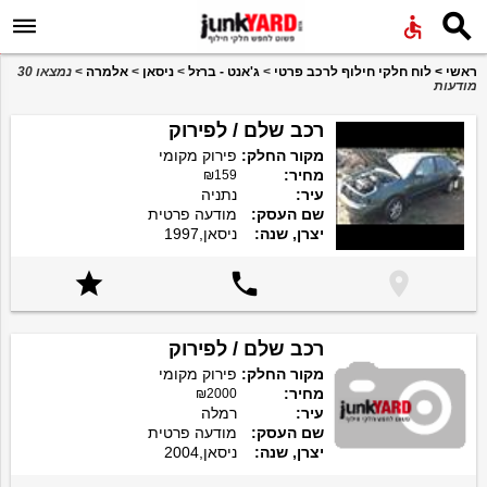


ראשי
>
לוח חלקי חילוף לרכב פרטי
>
ג'אנט - ברזל
>
ניסאן
>
אלמרה
>
נמצאו 30
מודעות
רכב שלם / לפירוק
מקור החלק:
פירוק מקומי
מחיר:
₪159
עיר:
נתניה
שם העסק:
מודעה פרטית
יצרן, שנה:
ניסאן,1997



רכב שלם / לפירוק
מקור החלק:
פירוק מקומי
מחיר:
₪2000
עיר:
רמלה
שם העסק:
מודעה פרטית
יצרן, שנה:
ניסאן,2004