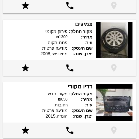



צמיגים
מקור החלק:
פירוק מקומי
מחיר:
₪1300
עיר:
פתח-תקוה
שם העסק:
מודעה פרטית
יצרן, שנה:
מיצובישי,2008



רדיו מקורי
מקור החלק:
מקורי חדש
מחיר:
₪650
עיר:
רחובות
שם העסק:
מודעה פרטית
יצרן, שנה:
הונדה,2015


