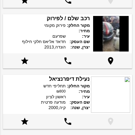



רכב שלם / לפירוק
מקור החלק:
פירוק מקומי
מחיר:
עיר:
שפרעם
שם העסק:
חדאד אליאס חלקי חילוף
יצרן, שנה:
הונדה,2013



נעילת דיפרנציאל
מקור החלק:
תחליפי חדש
מחיר:
₪800
עיר:
ראשון לציון
שם העסק:
מודעה פרטית
יצרן, שנה:
קיה,2000


