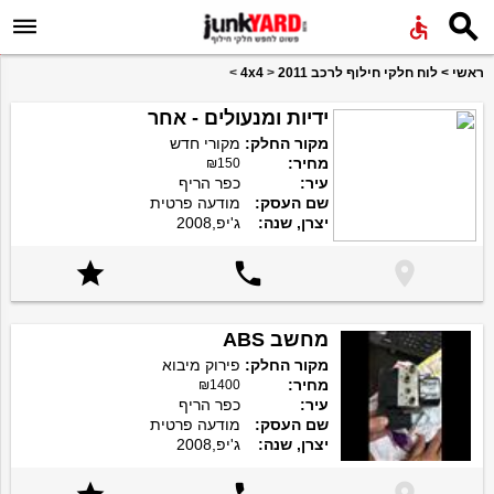


ראשי
>
לוח חלקי חילוף לרכב 4x4
2011
>
>
ידיות ומנעולים - אחר
מקור החלק:
מקורי חדש
מחיר:
₪150
עיר:
כפר הריף
שם העסק:
מודעה פרטית
יצרן, שנה:
ג'יפ,2008



מחשב ABS
מקור החלק:
פירוק מיבוא
מחיר:
₪1400
עיר:
כפר הריף
שם העסק:
מודעה פרטית
יצרן, שנה:
ג'יפ,2008