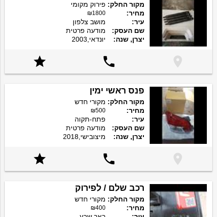
מקור החלק:
פירוק מקומי
מחיר:
₪1800
עיר:
מושב צלפון
שם העסק:
מודעה פרטית
יצרן, שנה:
יונדאי,2003



פנס ראשי ימין
מקור החלק:
מקורי חדש
מחיר:
₪500
עיר:
פתח-תקוה
שם העסק:
מודעה פרטית
יצרן, שנה:
מיצובישי,2018



רכב שלם / לפירוק
מקור החלק:
מקורי חדש
מחיר:
₪400
עיר:
באר שבע