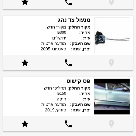



מנעול צד נהג
מקור החלק:
מקורי חדש
מחיר:
₪300
עיר:
ירושלים
שם העסק:
מודעה פרטית
יצרן, שנה:
סאנגיונג,2005



פס קישוט
מקור החלק:
תחליפי חדש
מחיר:
₪150
עיר:
חיפה
שם העסק:
מודעה פרטית
יצרן, שנה:
סוזוקי,2019


