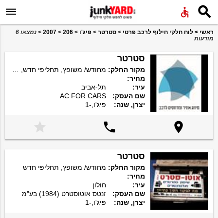


ראשי
>
לוח חלקי חילוף לרכב פרטי
>
סטרטר
>
פיג'ו
>
206
>
2007
>
נמצאו 6
מודעות
סטרטר
מקור החלק:
מחודש/ משופץ, תחליפי חדש, מקורי חדש
מחיר:
עיר:
תל-אביב
שם העסק:
AC FOR CARS
יצרן, שנה:
פיג'ו,-1



סטרטר
מקור החלק:
מחודש/ משופץ, תחליפי חדש
מחיר:
עיר:
חולון
שם העסק:
זנטס אוטוסטרט (1984) בע"מ
יצרן, שנה:
פיג'ו,-1