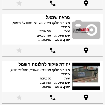



מראה שמאל
מקור החלק:
פירוק מקומי, מחודש/ משופץ
מחיר:
עיר:
תל אביב
שם העסק:
אור פנסים
יצרן, שנה:
טויוטה,-1



יחידת פיקוד לחלונות חשמל
מקור החלק:
מחודש/ משופץ, תחליפי חדש, מקורי חדש
מחיר:
עיר:
נס ציונה
שם העסק:
המרובע
יצרן, שנה:
טויוטה,-1


