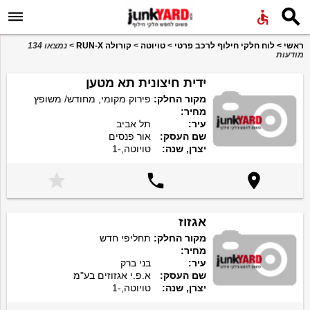


ראשי
>
לוח חלקי חילוף לרכב פרטי
>
טויוטה
>
קורולה RUN-X
>
נמצאו 134
מודעות
ידית חיצונית תא מטען
מקור החלק:
פירוק מקומי, מחודש/ משופץ
מחיר:
עיר:
תל אביב
שם העסק:
אור פנסים
יצרן, שנה:
טויוטה,-1



אגזוז
מקור החלק:
תחליפי חדש
מחיר:
עיר:
בני ברק
שם העסק:
א.פ.י אגזוזים בע"מ
יצרן, שנה:
טויוטה,-1