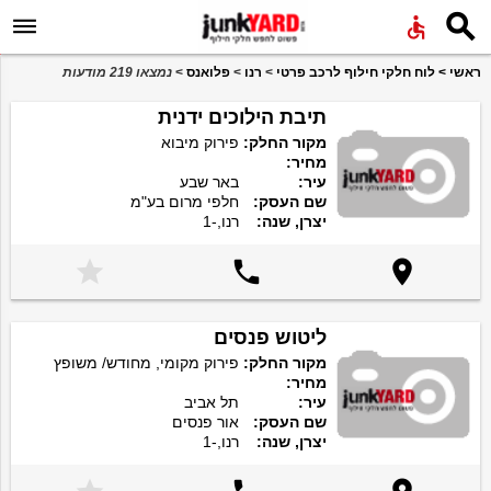


ראשי
>
לוח חלקי חילוף לרכב פרטי
>
רנו
>
פלואנס
>
נמצאו 219 מודעות
תיבת הילוכים ידנית
מקור החלק:
פירוק מיבוא
מחיר:
עיר:
באר שבע
שם העסק:
חלפי מרום בע"מ
יצרן, שנה:
רנו,-1



ליטוש פנסים
מקור החלק:
פירוק מקומי, מחודש/ משופץ
מחיר:
עיר:
תל אביב
שם העסק:
אור פנסים
יצרן, שנה:
רנו,-1