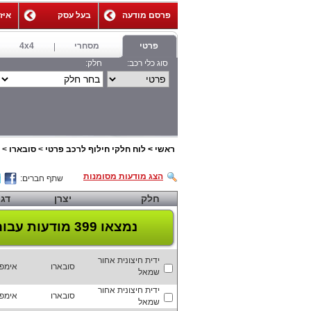
פרסם מודעה
בעל עסק
איז
,
פרטי
מסחרי
4x4
סוג כלי רכב:
חלק:
ראשי
>
לוח חלקי חילוף לרכב פרטי
>
סובארו
>
הצג מודעות מסומנות
שתף חברים:
חלק
יצרן
דג
נמצאו 399 מודעות
עבור
ידית חיצונית אחור
סובארו
אימפ
שמאל
ידית חיצונית אחור
סובארו
אימפ
שמאל