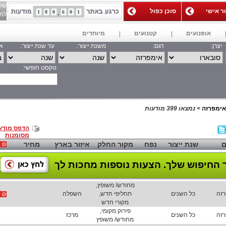
של
ור אישי
סוכן כפול
1
8
0
6
0
1
למאג
אופנועים
קטנועים
מיוחדים
יצרן:
דגם:
משנת ייצור:
עד שנת ייצור:
אי
טקסט חופשי:
חפש
אימפרזה
>
נמצאו 399 מודעות
הדפס מודע
מסומנות
ם
שנת ייצור
נפח
מקור החלק
איזור בארץ
מחיר
 החיפוש שלך.
הצעות נוספות מחכות לך
מחודש/ משופץ,
רזה
כל השנים
תחליפי חדש,
השפלה
מקורי חדש
פירוק מקומי,
רזה
כל השנים
מרכז
מחודש/ משופץ