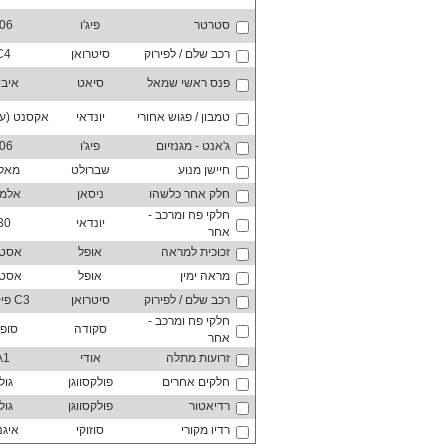
סטרטר
פיג'ו
06
רכב שלם / לפירוק
סיטרואן
C4
פנס ראשי שמאל
סיאט
איבי
טמבון / פגוש אחורי
יונדאי
אקסנט (עד 012
ג'אנט - מגנזיום
פיג'ו
06
חיישן מנוע
שברולט
מאלי
חלק אחר כלשהו
ניסאן
אלמ
חלקי פח ומרכב -
יונדאי
30
אחר
זכוכית למראה
אופל
אסט
מראה ימין
אופל
אסט
רכב שלם / לפירוק
סיטרואן
C3 פיקאסו
חלקי פח ומרכב -
סקודה
סופ
אחר
זרועות מתלה
אודי
A1
חלקים אחרים
פולקסווגן
גול
רדיאטור
פולקסווגן
גול
רדיו מקורי
סוזוקי
איגנ