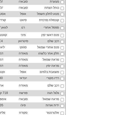
מצערת
סובארו
XV
כוהל הצתה
סובארו
XV
מנוע לחלון חשמל
אופל
אסט
קונסולה מרכזית
סיאט
קורד
ספסל אחורי
רנו
לוגאן MCV
פנס ראשי ימין
מיני
קאנטר
רכב שלם
סיטרואן
C4
פנס אחורי שמאל
סוזוקי
ליא
חלק אחר כלשהו
מאזדה
דמי
מראה שמאל
מאזדה
דמי
מראה ימין
מאזדה
דמי
משאבת בלמים
אופל
וקט
רדיו מקורי
יונדאי
30
רכב שלם
מאזדה
אח
גלגל הגה
פורשה
718 קאיימן
מראה שמאל
סובארו
אימפ
ידית אורות
פיג'ו
05
אלטרנטור
סקודה
פליס