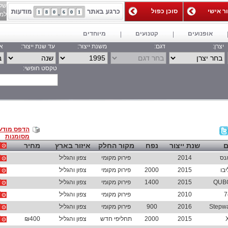
של
ור אישי
סוכן כפול
1
8
0
6
0
1
למאג
אופנועים
קטנועים
מיוחדים
יצרן:
דגם:
משנת ייצור:
עד שנת ייצור:
אי
טקסט חופשי:
חפש
הדפס מודע
מסומנות
ם
שנת ייצור
נפח
מקור החלק
איזור בארץ
מחיר
נס
2014
פירוק מקומי
צפון והגליל
בו
2015
2000
פירוק מקומי
צפון והגליל
2015
1400
פירוק מקומי
צפון והגליל
7
2010
פירוק מקומי
צפון והגליל
2016
900
פירוק מקומי
צפון והגליל
2015
2000
תחליפי חדש
צפון והגליל
₪400